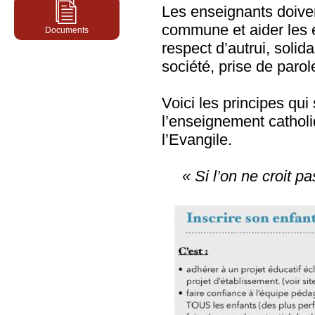
Année 2013/2014
Les enseignants doiven
Année 2015/2016
Année 2012/2013
commune et aider les e
Année 2014/2015
Documents
respect d’autrui, solida
Avant 2012
Année 2013/2014
société, prise de parol
Année 2012/2013
Année 2011/2012
Voici les principes qu
l’enseignement cathol
l’Evangile.
« Si l’on ne croit p