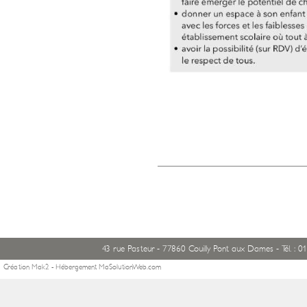
43 rue Pasteur - 77860 Couilly Pont aux Dames - Tél. : 01
Création
Mak2
- Hébergement
MaSolutionWeb.com