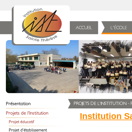
ACCUEIL
L'ÉCOLE
Présentation
PROJETS DE L’INSTITUTION -
Historique
Projets de l’Institution
Institution 
Présentation de l’Institution
Projet éducatif
Organigramme
Projet d’établissement