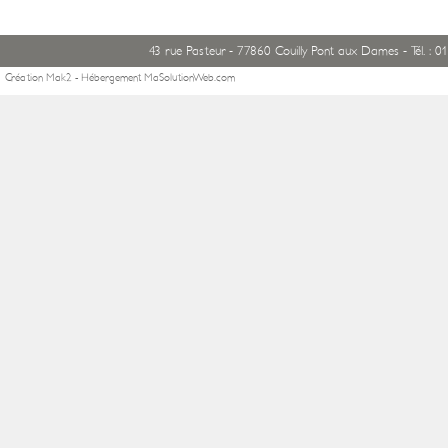
Année 2012/2013
Année 2011/2012
43 rue Pasteur - 77860 Couilly Pont aux Dames - Tél. : 01
Création
Mak2
- Hébergement
MaSolutionWeb.com