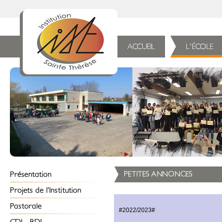
ACCUEIL
L'ÉCOLE
Présentation
PETITES ANNONCES
Historique
Projets de l’Institution
Présentation de l’Institution
Projet éducatif
Pastorale
#2022/2023#
Organigramme
Projet d’établissement
Année 2023/2024